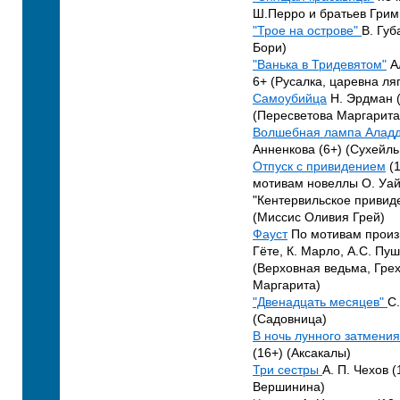
Ш.Перро и братьев Грим
"Трое на острове"
В. Губ
Бори)
"Ванька в Тридевятом"
А
6+ (Русалка, царевна ля
Самоубийца
Н. Эрдман 
(Пересветова Маргарита
Волшебная лампа Алад
Анненкова (6+) (Сухейль
Отпуск с привидением
(1
мотивам новеллы О. Уа
"Кентервильское привиде
(Миссис Оливия Грей)
Фауст
По мотивам произ
Гёте, К. Марло, А.С. Пуш
(Верховная ведьма, Грех
Маргарита)
"Двенадцать месяцев"
С.
(Садовница)
В ночь лунного затмени
(16+) (Аксакалы)
Три сестры
А. П. Чехов 
Вершинина)