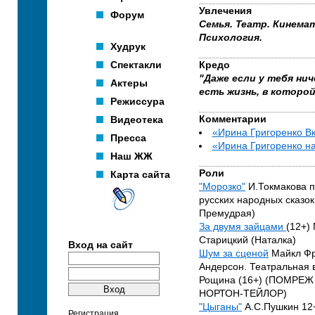
Увлечения
Форум
Семья. Театр. Кинема
Психология.
Худрук
Спектакли
Кредо
"Даже если у тебя нич
Актеры
есть жизнь, в которой
Режиссура
Видеотека
Комментарии
«Ирина Григоренко В
Пресса
«Ирина Григоренко н
Наш ЖЖ
Роли
Карта сайта
"Морозко"
И.Токмакова 
русских народных сказок
Премудрая)
За двумя зайцами
(12+)
Старицкий (Наталка)
Вход на сайт
Шум за сценой
Майкл Фр
Андерсон. Театральная 
Рощина (16+) (ПОМРЕ
НОРТОН-ТЕЙЛОР)
"Цыганы"
А.С.Пушкин 12
Регистрация