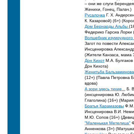
– они же слуги Берендея
Женихи, Гонец, Палач.)
Русалочка
Г. Х. Андерсе
К. Казаровой) (6+) (Коро
Дом Бернарды Альбы
(1
Федерико Гарсиа Лорки 
Волшебник изумрудного 
Загот по повести Алекса
Инсценировка Александр
(Жители Канзаса, мама 
Дон Кихот
М.А. Булгаков
Дон Кихота)
Женитьба Бальзаминова
(12+) (Павла Петровна 
вдова)
А зори здесь тихие...
Б. 
(инсценировка Ю. Любим
Глаголина) (16+) (Мари
Братья Карамазовы
Ф.М.
Инсценировка В.И. Неми
М.Ю. Сопов (16+) (Деви
"Маленькая Метелица"
Ф
Анненкова (3+) (Матушка