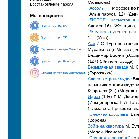
Сальмона)
Восстановление пароля
"Ассоль"
П. Морозов по 
"Алые паруса" 12+ (Деви
Мы в соцсетях
"ЛЮБОВЬ, несмотря ни на
Адамов 16+ (Женщина, 
Группа театра ВК
"Лягушка - путешественн
12+ (Утка)
Группа театра ОК
Ася
И.С. Тургенев (инсц
Муравьева (г. Москва), к
Страничка театра Фейсбук
Владимир Баскин (г.Санк
(12+) (Жители города)
Группа театра Фейсбук
Безымянная звезда
М. С
(Горожанка)
Страничка театра Инстаграм
Алиса в стране чудес
Вл
по мотивам произведен
Кэрролла (3+) (Мораль)
Идиот
(18+) Ф.М. Достое
(Инсценировка Г. А. Тов
(Елизавета Прокофьевна 
"Снежная королева"
Евге
(Ворона)
Зойкина квартира
М. Бул
(Мадам Иванова)
"Спящая красавица"
по 