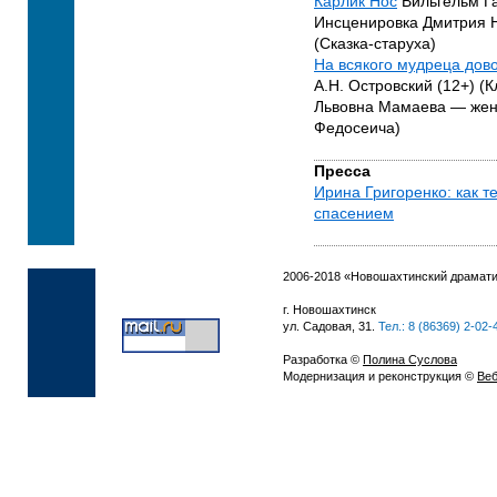
Карлик Нос
Вильгельм Г
Инсценировка Дмитрия Н
(Сказка-старуха)
На всякого мудреца дов
А.Н. Островский (12+) (
Львовна Мамаева — жен
Федосеича)
Пресса
Ирина Григоренко: как т
спасением
2006-2018 «Новошахтинский драмати
г. Новошахтинск
ул. Садовая, 31.
Тел.: 8 (86369) 2-02-
Разработка ©
Полина Суслова
Модернизация и реконструкция ©
Веб