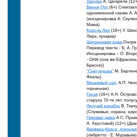
Ханума
А. Цагарели (12+
Винни-Пух
(6+) Спектакл
одноименной сказке А. 
(инсценировка А. Скулко
Мама)
Король Лир
(18+) У. Шек
Лира, кухарка)
Шагреневая кожа
Оноре 
Перевод текста - Б. А. Г
Инсценировка – О. Второ
- ОНА (она же Ефрасинь
Бриссе))
"Снегурушка"
М. Бартене
Феклы)
Вишневый сад.
А.П. Чехо
горничная)
Гроза
(16+) А.Н. Островс
старуха 70-ти лет, полу
Летучий корабль
В. Ткачу
(Служивые, охрана, наро
Пиковая дама
А.С. Пушк
А. Хаустовой) (12+) (Дам
Варвара-Краса, длинная
(либретто - Е. Муравьёв