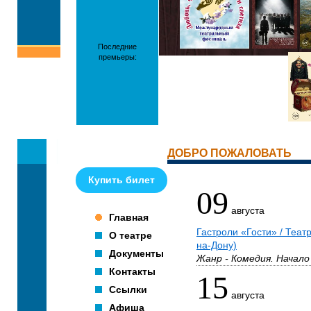
Последние
премьеры:
ДОБРО ПОЖАЛОВАТЬ
Купить билет
09
августа
Главная
Гастроли «Гости» / Театр
О театре
на-Дону)
Документы
Жанр - Комедия. Начало 
Контакты
15
Ссылки
августа
Афиша