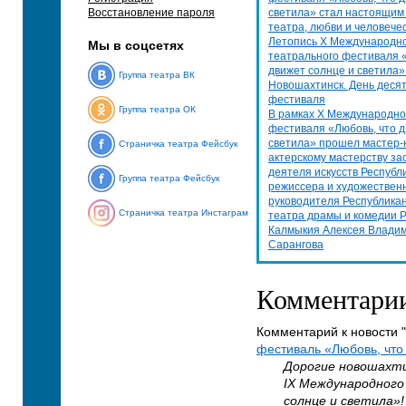
Восстановление пароля
светила» стал настоящим
театра, любви и человече
Летопись Х Международн
Мы в соцсетях
театрального фестиваля 
движет солнце и светила»
Группа театра ВК
Новошахтинск. День деся
фестиваля
Группа театра ОК
В рамках X Международно
фестиваля «Любовь, что д
светила» прошел мастер-
Страничка театра Фейсбук
актерскому мастерству за
деятеля искусств Республ
Группа театра Фейсбук
режиссера и художествен
руководителя Республикан
Страничка театра Инстаграм
театра драмы и комедии 
Калмыкия Алексея Влади
Сарангова
Комментари
Комментарий к новости "
фестиваль «Любовь, что 
Дорогие новошахти
IX Международного
солнце и светила»!