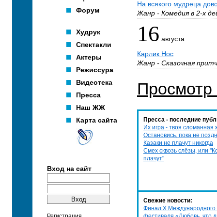
На всякого мудреца дов
Форум
Жанр - Комедия в 2-х де
16
Худрук
августа
Спектакли
Карлик Нос
Актеры
Жанр - Сказочная притча
Режиссура
Видеотека
Просмотр 
Пресса
Наш ЖЖ
Карта сайта
Пресса - последние публ
Их игра - твоя сломанная 
Остановись, пока не позд
Казаки не плачут никогда
Смех сквозь слёзы, или "К
плачут"
Вход на сайт
Свежие новости:
Финал X Международного 
Регистрация
фестиваля «Любовь, что д