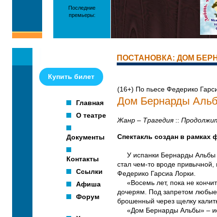
Последние
премьеры:
ПОСТАНОВКА: ДОМ БЕ
Купить билет
(16+) По пьесе Федерико Гарс
Дом Бернарды Аль
Главная
О театре
Жанр – Трагедия
::
Продолжит
Документы
Спектакль создан в рамках 
У испанки Бернарды Альбы – п
Контакты
стал чем-то вроде привычной,
Ссылки
Федерико Гарсиа Лорки.
«Восемь лет, пока не кончитс
Афиша
дочерям. Под запретом любые 
Форум
брошенный через щелку калитк
«Дом Бернарды Альбы» – исто