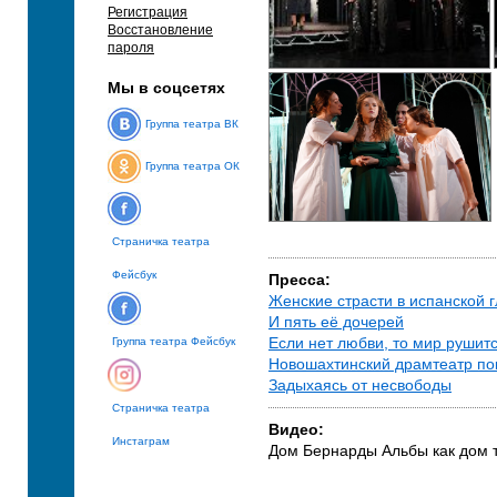
Регистрация
Восстановление
пароля
Мы в соцсетях
Группа театра ВК
Группа театра ОК
Страничка театра
Фейсбук
Пресса:
Женские страсти в испанской 
И пять её дочерей
Группа театра Фейсбук
Если нет любви, то мир рушит
Новошахтинский драмтеатр по
Задыхаясь от несвободы
Страничка театра
Видео:
Инстаграм
Дом Бернарды Альбы как дом т