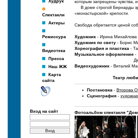
Худрук
которым запрещены чувства, и 
В доме строгой Бернарды зрее
«монастырской» крепости.
Спектакли
Актеры
Свобода обретается ценой собс
Режиссура
Художник
- Ирина Михайлова
Художник по свету
- Борис М
Хореография и пластика
- Т
Видеотека
Музыкальное оформление
-
Пресса
Дмитрий Не
Видеохудожник
- Виталий Ма
Наш ЖЖ
Карта
Театр люби
сайта
Постановка
-
Второва О
Сценография
-
художни
Вход на сайт
Фотоальбом спектакля "Дом