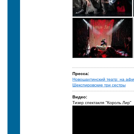
Пресса:
Новошахтинский театр: на аф
Шекспировские три сестры
Видео:
Тизер спектакля "Король Лир"