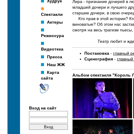
Худрук
Лира - признание дочерей в л
младшей дочери и лучшего др
старшие дочери, в свою очередь
Спектакли
Кто прав в этой истории? Кто
Актеры
виноватые? Об этом нас заста
смотря на весь трагизм пьес
Режиссура
Театр любит и ждет 
Видеотека
Постановка
-
главный р
Пресса
Сценография
-
главный
Наш ЖЖ
Карта
Альбом спектакля "Король 
сайта
Вход на сайт