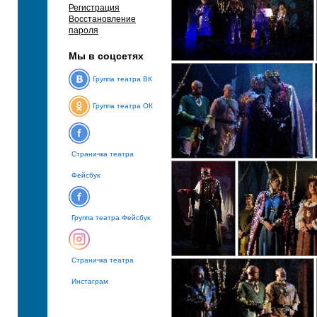
Регистрация
Восстановление
пароля
Мы в соцсетях
Группа театра ВК
Группа театра ОК
Страничка театра
Фейсбук
Группа театра Фейсбук
Страничка театра
Инстаграм