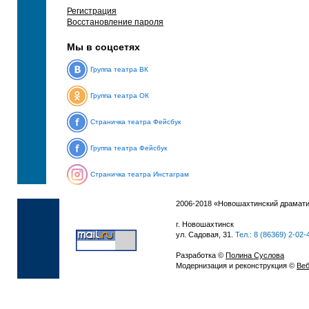
Регистрация
Восстановление пароля
Мы в соцсетях
Группа театра ВК
Группа театра ОК
Страничка театра Фейсбук
Группа театра Фейсбук
Страничка театра Инстаграм
2006-2018 «Новошахтинский драмати
г. Новошахтинск
ул. Садовая, 31.
Тел.: 8 (86369) 2-02-
Разработка ©
Полина Суслова
Модернизация и реконструкция ©
Веб