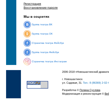
Регистрация
Восстановление пароля
Мы в соцсетях
Группа театра ВК
Группа театра ОК
Страничка театра Фейсбук
Группа театра Фейсбук
Страничка театра Инстаграм
2006-2018 «Новошахтинский драмати
г. Новошахтинск
ул. Садовая, 31.
Тел.: 8 (86369) 2-02-
Разработка ©
Полина Суслова
Модернизация и реконструкция ©
Веб