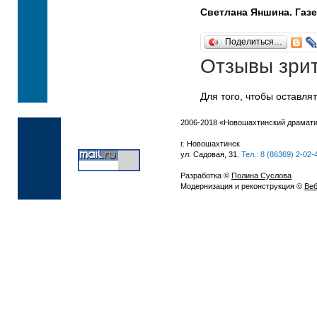
Светлана Яншина. Г
азе
Поделиться…
Отзывы зри
Для того, чтобы оставля
2006-2018 «Новошахтинский драмати
г. Новошахтинск
ул. Садовая, 31.
Тел.: 8 (86369) 2-02-
Разработка ©
Полина Суслова
Модернизация и реконструкция ©
Веб