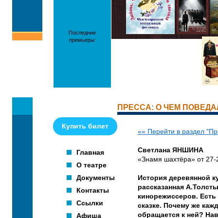
Последние
премьеры:
ПРЕССА: О ЧЕМ ПОВЕД
Купить билет
«« Перейти в раздел "Пр
Светлана ЯНШИНА
Главная
«Знамя шахтёра» от 27-
О театре
Документы
История деревянной к
рассказанная А.Толст
Контакты
кинорежиссеров. Есть
Ссылки
сказке. Почему же каж
обращается к ней? Нав
Афиша