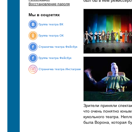
был бы в нем режиссеро
Восстановление пароля
Мы в соцсетях
Группа театра ВК
Группа театра ОК
Страничка театра Фейсбук
Группа театра Фейсбук
Страничка театра Инстаграм
Зрители приняли спектак
что очень понятно юным
кукольного театра. Непл
была Ворона, которая б