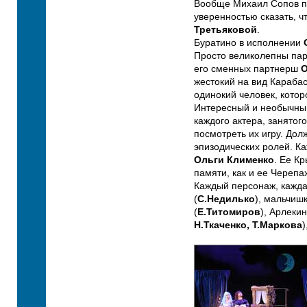
Вообще Михаил Сопов по
уверенностью сказать, ч
Третьяковой
.
Буратино в исполнении
Просто великолепны пар
его сменных партнерш
О
жестокий на вид Карабас
одинокий человек, котор
Интересный и необычны
каждого актера, занятог
посмотреть их игру. Долж
эпизодических ролей. Ка
Ольги Клименко
. Ее Кр
памяти, как и ее Черепа
Каждый персонаж, каждая
(
С.Недилько
), мальчишк
(
Е.Титомиров
), Арлекин
Н.Ткаченко, Т.Маркова
)