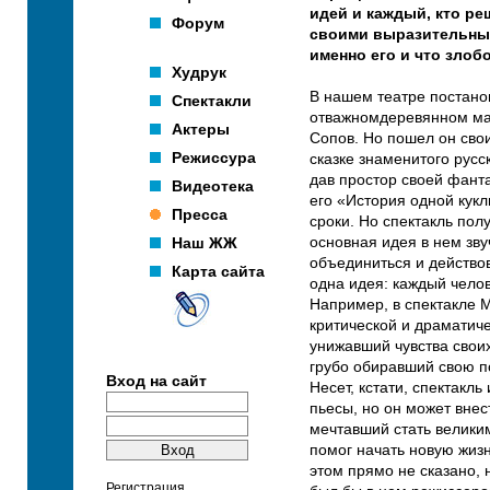
идей и каждый, кто ре
Форум
своими выразительным
именно его и что злоб
Худрук
В нашем театре постанов
Спектакли
отважномдеревянном ма
Актеры
Сопов. Но пошел он сво
Режиссура
сказке знаменитого русс
дав простор своей фанта
Видеотека
его «История одной кук
Пресса
сроки. Но спектакль по
Наш ЖЖ
основная идея в нем зву
объединиться и действов
Карта сайта
одна идея: каждый чело
Например, в спектакле 
критической и драматиче
унижавший чувства своих
грубо обиравший свою п
Вход на сайт
Несет, кстати, спектакл
пьесы, но он может внес
мечтавший стать велики
помог начать новую жизн
этом прямо не сказано, 
Регистрация