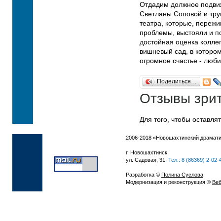
Отдадим должное подвиж
Светланы Соповой и тру
театра, которые, переж
проблемы, выстояли и по
достойная оценка колле
вишневый сад, в котором,
огромное счастье - люб
Поделиться…
Отзывы зри
Для того, чтобы оставля
2006-2018 «Новошахтинский драмати
г. Новошахтинск
ул. Садовая, 31.
Тел.: 8 (86369) 2-02-
Разработка ©
Полина Суслова
Модернизация и реконструкция ©
Веб