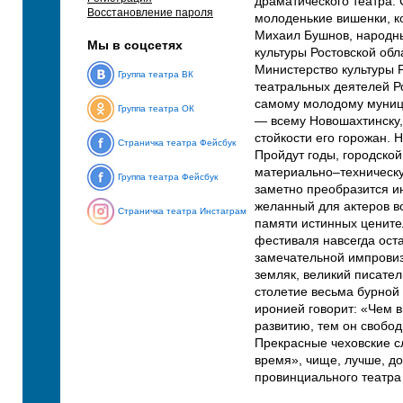
драматического театра. 
Восстановление пароля
молоденькие вишенки, 
Михаил Бушнов, народны
Мы в соцсетях
культуры Ростовской обл
Министерство культуры 
Группа театра ВК
театральных деятелей Р
самому молодому муници
Группа театра ОК
— всему Новошахтинску,
стойкости его горожан. 
Страничка театра Фейсбук
Пройдут годы, городско
материально–техническую
Группа театра Фейсбук
заметно преобразится ин
желанный для актеров во
Страничка театра Инстаграм
памяти истинных ценител
фестиваля навсегда оста
замечательной импровиз
земляк, великий писате
столетие весьма бурной
иронией говорит: «Чем 
развитию, тем он свобод
Прекрасные чеховские сл
время», чище, лучше, до
провинциального театра