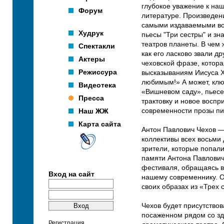
глубокое уважение к наш
Форум
литературе. Произведен
самыми издаваемыми во 
Худрук
пьесы "Три сестры" и з
театров планеты. В чем 
Спектакли
как его ласково звали д
Актеры
чеховской фразе, котора
Режиссура
высказываниям Иисуса Х
любимым!» А может, клю
Видеотека
«Вишневом саду», пьесе
Пресса
трактовку и новое воспр
Наш ЖЖ
современности прозы п
Карта сайта
Антон Павлович Чехов —
коллективы всех восьми 
зрители, которые попали
памяти Антона Павловича
фестиваля, обращаясь в
Вход на сайт
нашему современнику. Он
своих образах из «Трех 
Чехов будет присутство
посаженном рядом со з
Регистрация