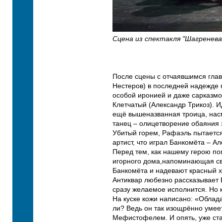
Сцена из спектакля "Шагренева
После сцены с отчаявшимся глав
Нестеров) в последней надежде 
особой иронией и даже сарказмо
Клетчатый (Александр Трикоз). И
ещё вышеназванная троица, насм
танец – олицетворение обаяния 
Убитый горем, Рафаэль пытается 
артист, что играл Банкомёта – 
Перед тем, как нашему герою по
игорного дома,напоминающая св
Банкомёта и надевают красный х
Антиквар любезно рассказывает В
сразу желаемое исполнится. Но 
На куске кожи написано: «Облада
ли? Ведь он так изощрённо умее
Мефистофелем. И опять, уже ста