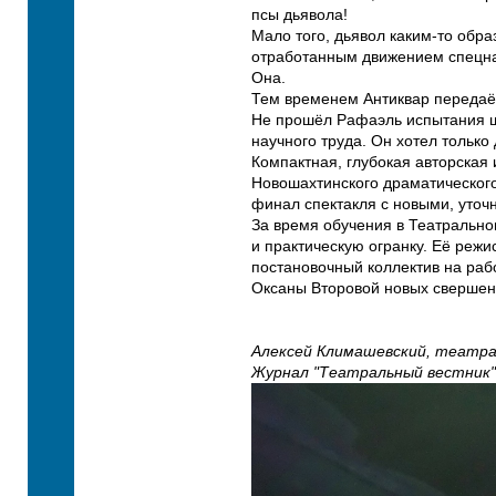
псы дьявола!
Мало того, дьявол каким-то обр
отработанным движением спецназ
Она.
Тем временем Антиквар передаёт
Не прошёл Рафаэль испытания ш
научного труда. Он хотел только д
Компактная, глубокая авторская
Новошахтинского драматического
финал спектакля с новыми, уточ
За время обучения в Театрально
и практическую огранку. Её реж
постановочный коллектив на рабо
Оксаны Второвой новых свершен
Алексей Климашевский, театр
Журнал "Театральный вестник"