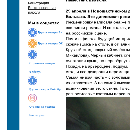
Наместник дьявола
Регистрация
Восстановление
29 апреля в Новошахтинском 
пароля
Бальзака. Это дипломная режи
Инсценировку написала она же п
Мы в соцсетях
все линии романа. И спектакль, 
Группа театра ВК
на российской сцене.
Почти с финала будущей истории
Группа театра ОК
скрючившись на столе, в отчаяни
Круглый стол, покрытый зелёным
Михайлова). Чёрный кабинет, сле
очертания крыш, но перевёрнуты
Страничка театра
Позади, на арьерсцене, подиум,
стол, и все декорации перемещаю
Фейсбук
Самая низкая часть – с золотыми
их отражение. А на самой высоко
возникновения этого стиля. То е
Группа театра Фейсбук
разностилевые костюмы персона
Страничка театра
Инстаграм