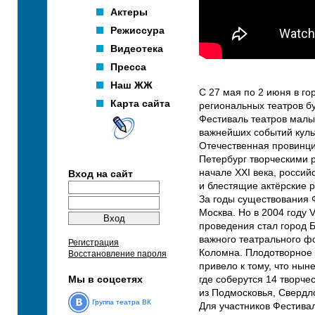
Актеры
Режиссура
Видеотека
Пресса
Наш ЖЖ
С 27 мая по 2 июня в го
Карта сайта
региональных театров б
Фестиваль театров малы
важнейших событий куль
Отечественная провинциа
Петербург творческими 
начале XXI века, россий
Вход на сайт
и блестящие актёрские 
За годы существования 
Москва. Но в 2004 году
проведения стал город Б
важного театрального ф
Регистрация
Коломна. Плодотворное 
Восстановление пароля
привело к тому, что нын
Мы в соцсетях
где соберутся 14 творче
из Подмосковья, Свердло
Группа театра ВК
Для участников Фестива