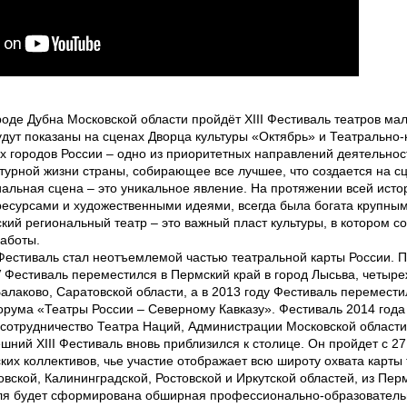
роде Дубна Московской области пройдёт XIII Фестиваль театров ма
удут показаны на сценах Дворца культуры «Октябрь» и Театрально-
х городов России – одно из приоритетных направлений деятельнос
турной жизни страны, собирающее все лучшее, что создается на с
льная сцена – это уникальное явление. На протяжении всей истор
ресурсами и художественными идеями, всегда была богата крупным
ский региональный театр – это важный пласт культуры, в котором 
работы.
Фестиваль стал неотъемлемой частью театральной карты России. 
 V Фестиваль переместился в Пермский край в город Лысьва, четы
алаково, Саратовской области, а в 2013 году Фестиваль переместил
орума «Театры России – Северному Кавказу». Фестиваль 2014 года
сотрудничество Театра Наций, Администрации Московской област
ешний XIII Фестиваль вновь приблизился к столице. Он пройдет с 2
ских коллективов, чье участие отображает всю широту охвата карт
вской, Калининградской, Ростовской и Иркутской областей, из Пер
ля будет сформирована обширная профессионально-образовательн