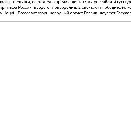
лассы, тренинги, состоятся встречи с деятелями российской культ
критиков России, предстоит определить 2 спектакля-победителя, к
ра Наций. Возглавит жюри народный артист России, лауреат Госуда