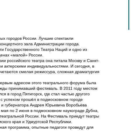
лых городов России. Лучшие спектакли
концертного зала Администрации города.
ти Государственного Театра Наций и одно из
ценах «малой» России.
ии российского театра она питала Москву и Санкт-
и актерскими индивидуальностями. И сегодня, в
сочетаются смелая режиссура, сложная драматургия
Первым адресом этого театрального форума была
режды принимавший фестиваль. В 2011 году местом
ся в город Пятигорск, где стал частью другого
 с успехом прошёл в подмосковном городе
и и губернатора Андрея Юрьевича Воробьёва
7 мая по 2 июня в подмосковном наукограде Дубна,
ы театральной России. На Фестиваль приедут театры
мского края и Удмуртской Республики.
ая программа, опытные педагоги проведут для