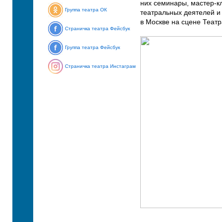
них семинары, мастер-к
Группа театра ОК
театральных деятелей и 
в Москве на сцене Теат
Страничка театра Фейсбук
Группа театра Фейсбук
Страничка театра Инстаграм