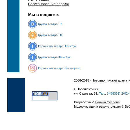
Восстановление пароля
Мы в соцсетях
Группа театра ВК
Группа театра ОК
Страничка театра Фейсбук
Группа театра Фейсбук
Страничка театра Инстаграм
2006-2018 «Новошахтинский драмати
г. Новошахтинск
ул. Садовая, 31.
Тел.: 8 (86369) 2-02-
Разработка ©
Полина Суслова
Модернизация и реконструкция ©
Веб