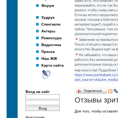
Банку ВТБ. Это означает, ч
Форум
переживайте, это не так бо
ремонт, чтобы снова сиять 
Если вы хотите продолжать
Худрук
музеев, театров и библиоте
Спектакли
интерпретации?), подайте 
сейчас. Чем раньше, тем 
Актеры
дополнительной подпитки 
Режиссура
Заявление на перевыпус
Видеотека
После этой даты придется ж
искусства. Выдача карт на 
Пресса
Не забывайте, что ваши
Наш ЖЖ
работать без изменений до 
дополнительные походы в т
Карта сайта
мир искусства! Подробнее
https://www.pochtabank.ru/
utm_source=vk&utm_medi
Поделиться…
Вход на сайт
Отзывы зри
Для того, чтобы оставля
Регистрация