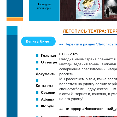
Последние
премьеры:
ЛЕТОПИСЬ ТЕАТРА: ТЕР
Купить билет
«« Перейти в раздел "Летопись т
01.05.2025
Главная
Сегодня наша страна сражается 
О театре
методы ведения войны, включая 
совершение преступлений, направ
Документы
россиян.
Мы расскажем о том, какие враги
попасться на удочку ловких вер
Контакты
спецслужбами недружественных с
Ссылки
в сети Интернет и, конечно, в ум
на его удочку!
Афиша
Форум
#антитеррор
#Новошахтинский_д