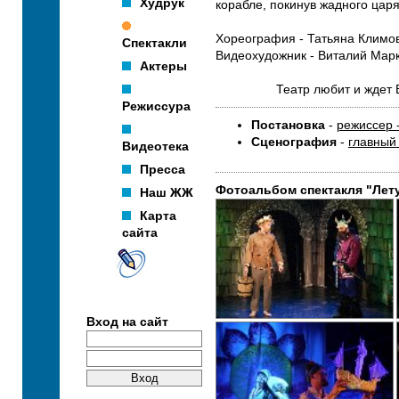
Худрук
корабле, покинув жадного царя
Хореография - Татьяна Климо
Спектакли
Видеохудожник - Виталий Мар
Актеры
Театр любит и ждет В
Режиссура
Постановка
-
режиссер 
Сценография
-
главный
Видеотека
Пресса
Фотоальбом спектакля "Лету
Наш ЖЖ
Карта
сайта
Вход на сайт