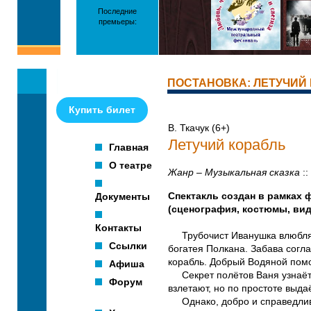
Последние
премьеры:
ПОСТАНОВКА: ЛЕТУЧИЙ
Купить билет
В. Ткачук (6+)
Летучий корабль
Главная
О театре
Жанр – Музыкальная сказка
::
Документы
Спектакль создан в рамках 
(сценография, костюмы, вид
Контакты
Трубочист Иванушка влюбляетс
Ссылки
богатея Полкана. Забава согла
корабль. Добрый Водяной помо
Афиша
Секрет полётов Ваня узнаёт о
Форум
взлетают, но по простоте выд
Однако, добро и справедливо