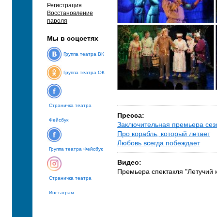
Регистрация
Восстановление
пароля
Мы в соцсетях
Группа театра ВК
Группа театра ОК
Страничка театра
Пресса:
Фейсбук
Заключительная премьера сезо
Про корабль, который летает
Любовь всегда побеждает
Группа театра Фейсбук
Видео:
Премьера спектакля "Летучий 
Страничка театра
Инстаграм