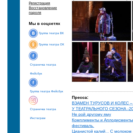
Регистрация
Восстановление
пароля
Мы в соцсетях
Группа театра ВК
Группа театра ОК
Страничка театра
Фейсбук
Группа театра Фейсбук
Пресса:
ВЗАМЕН ТУРУСОВ И КОЛЕС 
У ТЕАТРАЛЬНОГО СЕЗОНА -2
Страничка театра
Не рой другому яму
Инстаграм
Комплименты и Аплодисменты.
фестиваль.
Цианистой калий... С молоком