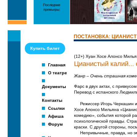
Последние
премьеры:
ПОСТАНОВКА: ЦИАНИСТЫ
Купить билет
(12+) Хуан Хосе Алонсо Милья
Цианистый калий...
Главная
О театре
Жанр – Очень страшная коме
Документы
Фарс в двух актах, с привкус
Перевод с испанского Людмил
Контакты
Режиссер Игорь Черкашин и х
Ссылки
Хосе Алонсо Мильяна «Цианис
комедию», события которой ра
Афиша
психологической правды. Стр
Форум
краски. С другой стороны, пос
Непривычные, правда, но эмо