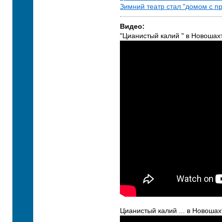
Зимний театр стал "домом с п
Видео:
"Цианистый калий " в Новошах
Цианистый калий ... в Новошах