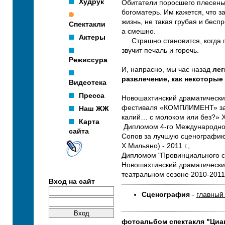
Худрук
Обитатели поросшего плесенью
богоматерь. Им кажется, что 
жизнь, не такая грубая и бесп
Спектакли
а смешно.
Актеры
Страшно становится, когда п
звучит печаль и горечь.
Режиссура
И, напрасно, мы час назад
лег
развлечение, как некоторы
Видеотека
Пресса
Новошахтинский драматически
фестиваля «КОМПЛИМЕНТ» за в
Наш ЖЖ
калий… с молоком или без?» Х.
Карта
Дипломом 4-го Международно
сайта
Сопов за лучшую сценографию
Х.Мильяно) - 2011 г.,
Дипломом "Провинциального с
Новошахтинский драматический
театральном сезоне 2010-2011 
Вход на сайт
Сценография
-
главный
фотоальбом спектакля "Циан