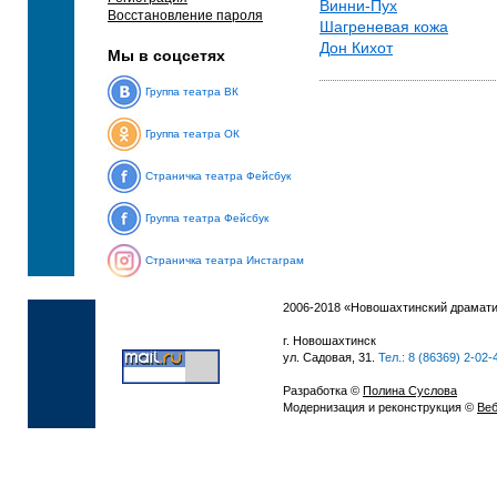
Винни-Пух
Восстановление пароля
Шагреневая кожа
Дон Кихот
Мы в соцсетях
Группа театра ВК
Группа театра ОК
Страничка театра Фейсбук
Группа театра Фейсбук
Страничка театра Инстаграм
2006-2018 «Новошахтинский драмати
г. Новошахтинск
ул. Садовая, 31.
Тел.: 8 (86369) 2-02-
Разработка ©
Полина Суслова
Модернизация и реконструкция ©
Веб