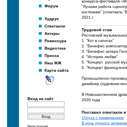
конкурса-фестиваля «
Форум
"Лучшая работа сценог
костюмам" (спектакль "В
2021 г.
Худрук
Спектакли
Трудовой стаж
Актеры
Ростовский музыкальный т
Режиссура
1. "Кот в сапогах"
2. "Бенефис композитор
Видеотека
3. "Бенефис актера Ген
Пресса
4. "Истории любви"
5. "Концерт русской му
Наш ЖЖ
6. "Концерт французско
Карта сайта
Промышленно-производ
дизайнер (художник-конст
В Новошахтинском драм
Вход на сайт
2020 года
Поставил спектакли в
Отпуск с привидением
В ночь лунного затмени
Регистрация