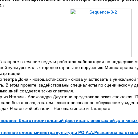
 г.
Таганроге в течение недели работала лаборатория по поддержке 
ной культуры малых городов страны по поручению Министерства ку
атр наций.
 театра Дона - новошахтинского - снова участвовать в уникальной
ть. В этом проекте задействованы специалисты по сценическому дв
лько дней создается эскиз спектакля.
ер из Италии - Александра Джунтини представила эскиз спектакля 
в зале был аншлаг, а затем - заинтересованное обсуждение увиде
одах Ростовской области - Новошахтинске и Таганроге.
ну прошел благотворительный фестиваль спектаклей для юных
ственное слово министра культуры РО А.А.Резванова на отк