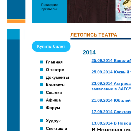
Последние
премьеры:
ЛЕТОПИСЬ ТЕАТРА
Купить билет
2014
25.09.2014 Васили
Главная
О театре
25.09.2014 Южный
Документы
23.09.2014 Актрис
Контакты
заявление в ЗАГС"
Ссылки
Афиша
21.09.2014 Юбилей
Форум
17.09.2014 Спектак
Худрук
13.08.2014 В Нов
Спектакли
В Новошахтин