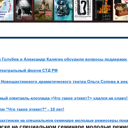
й Голубев и Александр Калягин обсудили вопросы поддержки
 театральный форум СТД РФ
а Новошахтинского драматического театра Ольга Сопова в рекл
ный спектакль-клоунада «Что такое этикет?» удался на славу!
лю "Что такое этикет?" - 10 лет!
ошахтинске на специальном семинаре молодые режиссеры пока
ске на специальном семинаре молодые режис