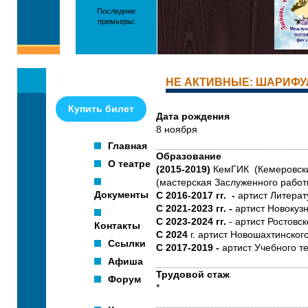
Последние
премьеры:
НЕ АКТИВНЫЕ: ШАРИФУ
Купить билет
Дата рождения
8 ноября
Главная
Образование
О театре
(2015-2019)
КемГИК (Кемеровский
(мастерская Заслуженного работ
Документы
С 2016-2017 гг. -
артист Литерат
С 2021-2023 гг. -
артист Новокузн
С 2023-2024 гг.
- артист Ростовск
Контакты
С 2024
г. артист Новошахтинског
Ссылки
С 2017-2019 -
артист Учебного т
Афиша
Трудовой стаж
Форум
*