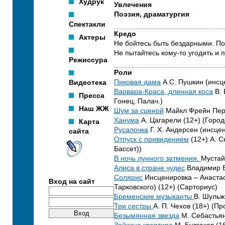
Худрук
Увлечения
Поэзия, драматургия
Спектакли
Кредо
Актеры
Не бойтесь быть бездарными. Пом
Не пытайтесь кому-то угодить и 
Режиссура
Роли
Видеотека
Пиковая дама
А.С. Пушкин (инсце
Варвара-Краса, длинная коса
В. 
Пресса
Гонец, Палач.)
Наш ЖЖ
Шум за сценой
Майкл Фрейн Пере
Ханума
А. Цагарели (12+) (Город
Карта
Русалочка
Г. Х. Андерсен (инсц
сайта
Отпуск с привидением
(12+) А. С
Бассет))
В ночь лунного затмения.
Мустай
Алиса в стране чудес
Владимир Б
Солярис
Инсценировка – Анаста
Вход на сайт
Тарковского) (12+) (Сарториус)
Бременские музыканты
В. Шульж
Три сестры
А. П. Чехов (18+) (П
Безымянная звезда
М. Себастьян