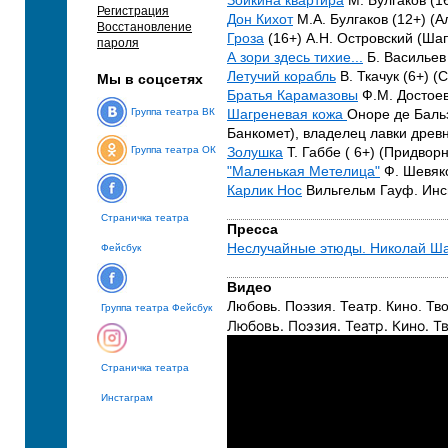
Зойкина квартира
М. Булгаков (16
Регистрация
Дон Кихот
М.А. Булгаков (12+) (
Восстановление
Гроза
(16+) А.Н. Островский (Ша
пароля
А зори здесь тихие...
Б. Васильев
Летучий корабль
В. Ткачук (6+) (
Мы в соцсетях
Братья Карамазовы
Ф.М. Достоев
Группа театра ВК
Шагреневая кожа
Оноре де Бальз
Банкомет), владелец лавки древ
Группа театра ОК
Золушка
Т. Габбе ( 6+) (Придвор
"Маленькая Метелица"
Ф. Шевяко
Карлик Нос
Вильгельм Гауф. Инс
Страничка театра
Пресса
Неслучайные этюды. Николай Ш
Фейсбук
Видео
Любовь. Поэзия. Театр. Кино. Т
Группа театра Фейсбук
Любовь. Поэзия. Театр. Кино. 
Страничка театра
Инстаграм