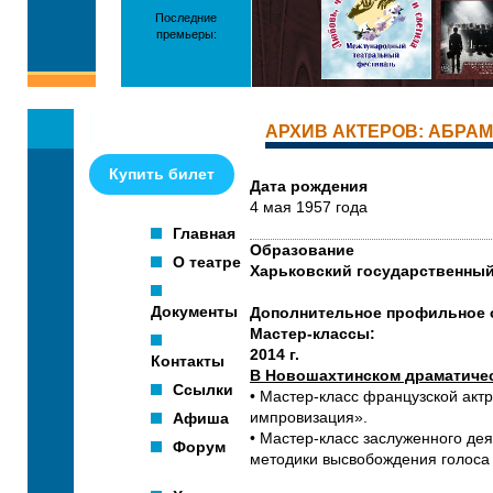
Последние
премьеры:
АРХИВ АКТЕРОВ: АБРА
Купить билет
Дата рождения
4 мая 1957 года
Главная
Образование
О театре
Харьковский государственный
Документы
Дополнительное профильное об
Мастер-классы:
2014 г.
Контакты
В Новошахтинском драматичес
Ссылки
• Мастер-класс французской акт
Афиша
импровизация».
• Мастер-класс заслуженного дея
Форум
методики высвобождения голос