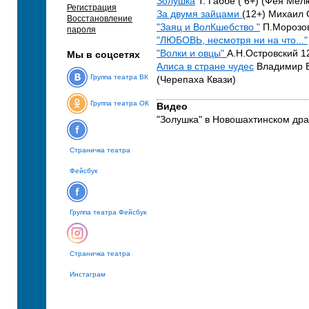
Золушка
Т. Габбе ( 6+) (Фея Мел
Регистрация
За двумя зайцами
(12+) Михаил 
Восстановление
"Заяц и ВолКшебство "
П.Морозов
пароля
"ЛЮБОВЬ, несмотря ни на что..."
"Волки и овцы"
А.Н.Островский 1
Мы в соцсетях
Алиса в стране чудес
Владимир Б
Группа театра ВК
(Черепаха Квази)
Группа театра ОК
Видео
"Золушка" в Новошахтинском дра
Страничка театра
Фейсбук
Группа театра Фейсбук
Страничка театра
Инстаграм