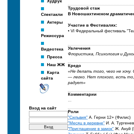
Худрук
Трудовой стаж
В Новошахтинском драматическ
Спектакли
Актеры
Участие в Фестивалях:
• VI Федеральный фестиваль "Теа
Режиссура
Увлечения
Видеотека
Флористика, Психология и Духо
Пресса
Наш ЖЖ
Кредо
«Не делать того, чего не хочу
Карта
— легко. Нет плохого, есть то
сайта
радует»
Комментарии
...
Вход на сайт
Роли
"Сильвия"
А. Герни 12+ (Филис)
"Месяц в деревне"
И. А. Тургене
"Приглашение в замок"
Ж. Ануй 